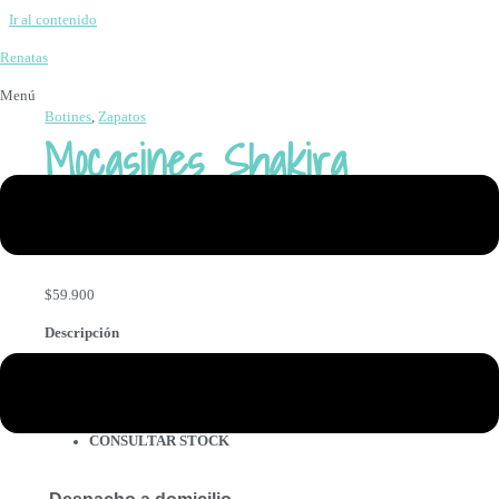
Ir al contenido
Renatas
Menú
Botines
,
Zapatos
Mocasines Shakira
colores varios
$
59.900
Descripción
Modelo Mocasines planta Shakira
Si quieres una variación de este modelo
HABLAME +569 84991379
CONSULTAR STOCK