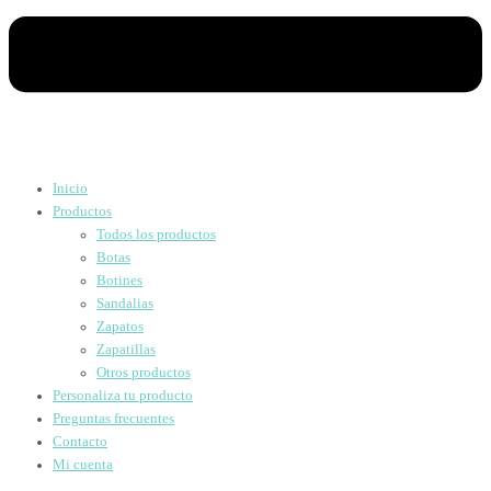
Inicio
Productos
Todos los productos
Botas
Botines
Sandalias
Zapatos
Zapatillas
Otros productos
Personaliza tu producto
Preguntas frecuentes
Contacto
Mi cuenta